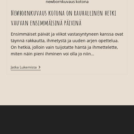
newbornkuvaus kotona
Newbornkuvaus kotona on rauhallinen hetki
vauvan ensimmäisinä päivinä
Ensimmäiset päivät ja viikot vastasyntyneen kanssa ovat
täynnä rakkautta, ihmetystä ja uuden arjen opettelua.
On hetkiä, jolloin vain tuijotatte häntä ja ihmettelette,
miten näin pieni ihminen voi olla jo niin…
Newbornkuvaus
Jatka Lukemista
Kotona
On
Rauhallinen
Hetki
Vauvan
Ensimmäisinä
Päivinä