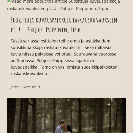
Suosittuja kuvauspaikkoja raskauskuvaukseen
pt. 4 – Pohjois-Paippinen, Sipoo
Tässä sarjassa esittelen teille omia ja asiakkaideni
suosikkipaikkoja raskauskuvauksiin – sekä millaisia
kuvia niissä paikoissa voi ottaa. Seuraavana vuorossa
on Sipoossa, Pohjois-Paippisissa sijaitseva
kuvauspaikka. Tämä on yksi omista suosikkipaikoistani
raskauskuvauksiin.…
Suosittuja
Jatka Lukemista
Kuvauspaikkoja
Raskauskuvaukseen
Pt.
4
–
Pohjois-
Paippinen,
Sipoo