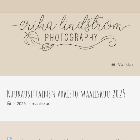
Siirry
suoraan
sisältöön
Valikko
Kuukausittainen arkisto:maaliskuu 2025
>
2025
>
maaliskuu