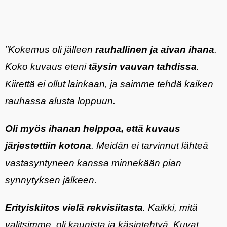
”Kokemus oli jälleen
rauhallinen ja aivan ihana
.
Koko kuvaus eteni
täysin vauvan tahdissa
.
Kiirettä ei ollut lainkaan, ja saimme tehdä kaiken
rauhassa alusta loppuun.
Oli myös ihanan helppoa, että kuvaus
järjestettiin kotona
. Meidän ei tarvinnut lähteä
vastasyntyneen kanssa minnekään pian
synnytyksen jälkeen.
Erityiskiitos vielä rekvisiitasta
. Kaikki, mitä
valitsimme, oli kaunista ja käsintehtyä. Kuvat