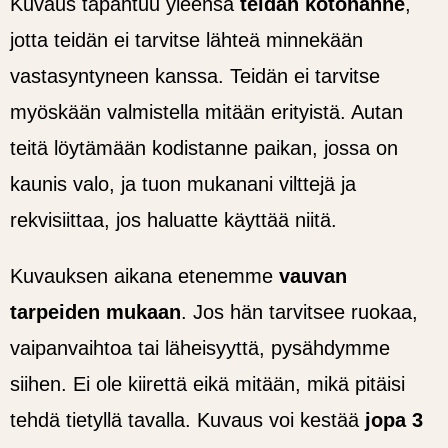
Kuvaus tapahtuu yleensä
teidän kotonanne
,
jotta teidän ei tarvitse lähteä minnekään
vastasyntyneen kanssa. Teidän ei tarvitse
myöskään valmistella mitään erityistä. Autan
teitä löytämään kodistanne paikan, jossa on
kaunis valo, ja tuon mukanani vilttejä ja
rekvisiittaa, jos haluatte käyttää niitä.
Kuvauksen aikana etenemme
vauvan
tarpeiden mukaan
. Jos hän tarvitsee ruokaa,
vaipanvaihtoa tai läheisyyttä, pysähdymme
siihen. Ei ole kiirettä eikä mitään, mikä pitäisi
tehdä tietyllä tavalla. Kuvaus voi kestää
jopa 3