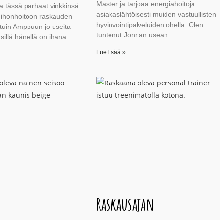
Master ja tarjoaa energiahoitoja
 tässä parhaat vinkkinsä
asiakaslähtöisesti muiden vastuullisten
n ihonhoitoon raskauden
hyvinvointipalveluiden ohella. Olen
stuin Amppuun jo useita
tuntenut Jonnan usean
 sillä hänellä on ihana
Lue lisää »
Raskausajan