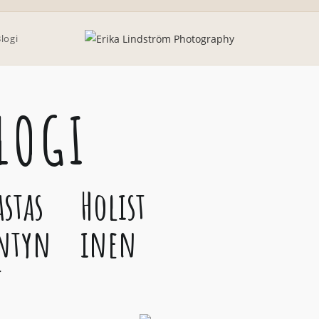
logi
LOGI
astas
Holist
ntyn
inen
t