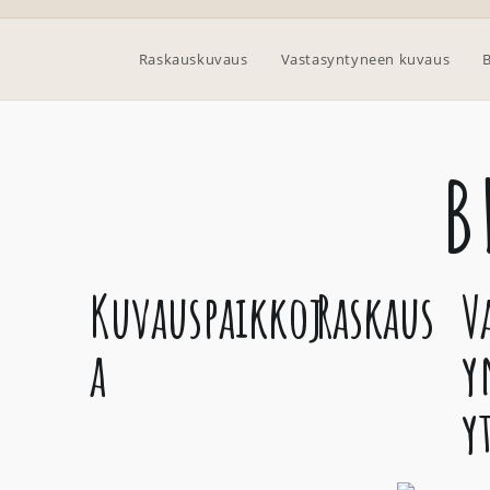
Raskauskuvaus
Vastasyntyneen kuvaus
B
B
Kuvauspaikkoj
Raskaus
V
a
y
y