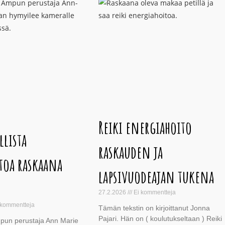
Reiki energiahoito
lista
raskauden ja
toa raskaana
lapsivuodeajan tukena
27.2.2026
Ei kommentteja
 kommentteja
Tämän tekstin on kirjoittanut Jonna
Pajari. Hän on ( koulutukseltaan ) Reiki
pun perustaja Ann Marie