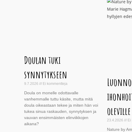
Doulan tuki
synnytykseen
Luonnol
9.7.2026
Ei kommentteja
ihonhoi
Doula on monelle odottavalle
vanhemmalle tuttu käsite, mutta mitä
doula oikeastaan tekee ja miten hän voi
oleville
tukea sinua raskauden, synnytyksen ja
vauvan ensimmäisten elinviikkojen
23.4.2026
Ei
aikana?
Nature by Am