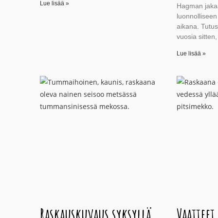
Lue lisää »
Hagman jakaa
luonnollisee
aikana. Tutu
vuosia sitten,
Lue lisää »
Raskauskuvaus syksyllä
Vaatteet