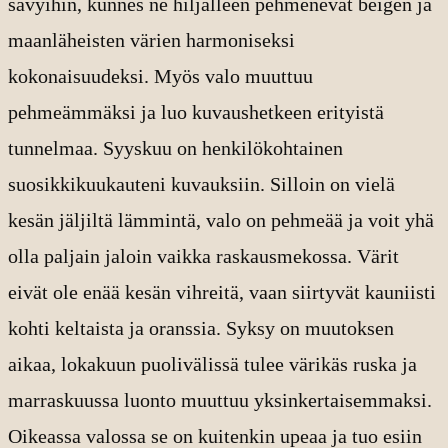
sävyihin, kunnes ne hiljalleen pehmenevät beigen ja
maanläheisten värien harmoniseksi
kokonaisuudeksi. Myös valo muuttuu
pehmeämmäksi ja luo kuvaushetkeen erityistä
tunnelmaa. Syyskuu on henkilökohtainen
suosikkikuukauteni kuvauksiin. Silloin on vielä
kesän jäljiltä lämmintä, valo on pehmeää ja voit yhä
olla paljain jaloin vaikka raskausmekossa. Värit
eivät ole enää kesän vihreitä, vaan siirtyvät kauniisti
kohti keltaista ja oranssia. Syksy on muutoksen
aikaa, lokakuun puolivälissä tulee värikäs ruska ja
marraskuussa luonto muuttuu yksinkertaisemmaksi.
Oikeassa valossa se on kuitenkin upeaa ja tuo esiin