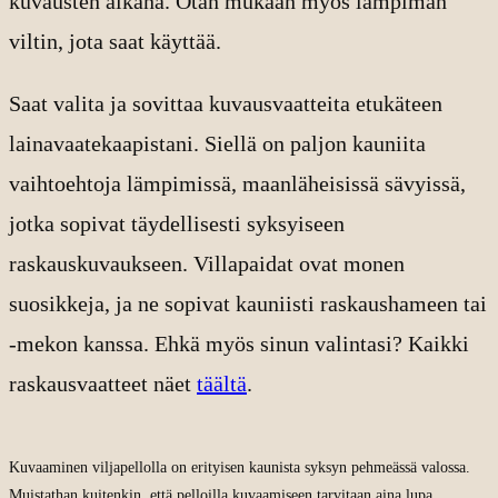
kuvausten aikana. Otan mukaan myös lämpimän
viltin, jota saat käyttää.
Saat valita ja sovittaa kuvausvaatteita etukäteen
lainavaatekaapistani. Siellä on paljon kauniita
vaihtoehtoja lämpimissä, maanläheisissä sävyissä,
jotka sopivat täydellisesti syksyiseen
raskauskuvaukseen. Villapaidat ovat monen
suosikkeja, ja ne sopivat kauniisti raskaushameen tai
-mekon kanssa. Ehkä myös sinun valintasi? Kaikki
raskausvaatteet näet
täältä
.
Kuvaaminen viljapellolla on erityisen kaunista syksyn pehmeässä valossa.
Muistathan kuitenkin, että pelloilla kuvaamiseen tarvitaan aina lupa.