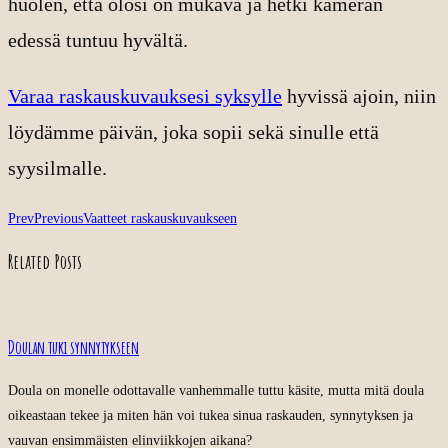
huolen, että olosi on mukava ja hetki kameran
edessä tuntuu hyvältä.
Varaa raskauskuvauksesi syksylle
hyvissä ajoin, niin
löydämme päivän, joka sopii sekä sinulle että
syysilmalle.
Prev
Previous
Vaatteet raskauskuvaukseen
Related Posts
Doulan tuki synnytykseen
Doula on monelle odottavalle vanhemmalle tuttu käsite, mutta mitä doula
oikeastaan tekee ja miten hän voi tukea sinua raskauden, synnytyksen ja
vauvan ensimmäisten elinviikkojen aikana?