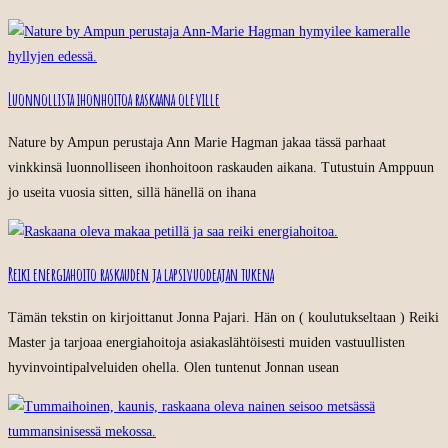
Luonnollista ihonhoitoa raskaana oleville
Nature by Ampun perustaja Ann Marie Hagman jakaa tässä parhaat
vinkkinsä luonnolliseen ihonhoitoon raskauden aikana. Tutustuin Amppuun
jo useita vuosia sitten, sillä hänellä on ihana
Reiki energiahoito raskauden ja lapsivuodeajan tukena
Tämän tekstin on kirjoittanut Jonna Pajari. Hän on ( koulutukseltaan ) Reiki
Master ja tarjoaa energiahoitoja asiakaslähtöisesti muiden vastuullisten
hyvinvointipalveluiden ohella. Olen tuntenut Jonnan usean