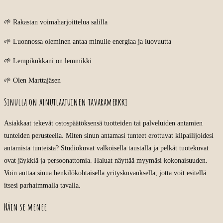
🌱 Rakastan voimaharjoittelua salilla
🌱 Luonnossa oleminen antaa minulle energiaa ja luovuutta
🌱 Lempikukkani on lemmikki
🌱 Olen Marttajäsen
Sinulla on ainutlaatuinen tavaramerkki
Asiakkaat tekevät ostospäätöksensä tuotteiden tai palveluiden antamien
tunteiden perusteella. Miten sinun antamasi tunteet erottuvat kilpailijoidesi
antamista tunteista? Studiokuvat valkoisella taustalla ja pelkät tuotekuvat
ovat jäykkiä ja persoonattomia. Haluat näyttää myymäsi kokonaisuuden.
Voin auttaa sinua henkilökohtaisella yrityskuvauksella, jotta voit esitellä
itsesi parhaimmalla tavalla.
Näin se menee