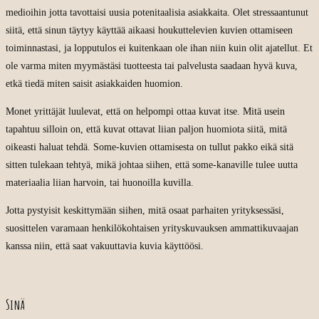
medioihin jotta tavottaisi uusia potenitaalisia asiakkaita. Olet stressaantunut
siitä, että sinun täytyy käyttää aikaasi houkuttelevien kuvien ottamiseen
toiminnastasi, ja lopputulos ei kuitenkaan ole ihan niin kuin olit ajatellut. Et
ole varma miten myymästäsi tuotteesta tai palvelusta saadaan hyvä kuva,
etkä tiedä miten saisit asiakkaiden huomion.
Monet yrittäjät luulevat, että on helpompi ottaa kuvat itse. Mitä usein
tapahtuu silloin on, että kuvat ottavat liian paljon huomiota siitä, mitä
oikeasti haluat tehdä. Some-kuvien ottamisesta on tullut pakko eikä sitä
sitten tulekaan tehtyä, mikä johtaa siihen, että some-kanaville tulee uutta
materiaalia liian harvoin, tai huonoilla kuvilla.
Jotta pystyisit keskittymään siihen, mitä osaat parhaiten yrityksessäsi,
suosittelen varamaan henkilökohtaisen yrityskuvauksen ammattikuvaajan
kanssa niin, että saat vakuuttavia kuvia käyttöösi.
Sinä