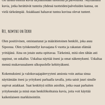
On tärkeä esitellä kuvia tarjoamistaan tuotteista ja palveluista. Näyttämällä
kuvia, jotka herättävät tunteita yhdessä tuotteiden/palveluiden kanssa, on
vielä tärkeämpää. Asiakkaasi haluavat tuntea kuvissa olevat tunteet.
Hei, nimeni on Erika
Olen positiivinen, omistautunut ja määrätietoinen henkilö, joka asuu
Sipoossa. Olen työskennellyt kuvaajana 6 vuotta ja rakastan elämää
yrittäjänä. Aina on jotain uutta opittavaa. Tärkeintä, mitä olen tähän asti
oppinut, on uskallus. Uskaltaa näyttää itseni ja omat näkemykseni. Uskaltaa
mennä mukavuusalueen ulkopuolelle kehittyäkseni.
Kokemuksieni ja valokuvaajapätevyyteni ansiosta voin auttaa sinua
näyttämään itsesi ja yrityksesi parhaalla tavalla, jotta saisit juuri sinulle
sopivat asiakkaat. Saat keskittyä niihin asioihin, jotka osaat parhaiten
yrityksessäsi ja minä otan henkilökohtaisia kuvia, joita voit käyttää
kaikenlaiseen markkinointiin.