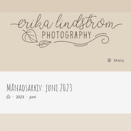
Hoppa
till
innehållet
Meny
Månadsarkiv: juni 2023
>
2023
>
juni