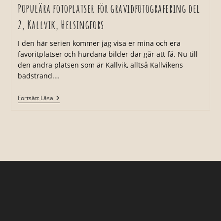
Populära fotoplatser för gravidfotografering del
2, Kallvik, Helsingfors
I den här serien kommer jag visa er mina och era
favoritplatser och hurdana bilder där går att få. Nu till
den andra platsen som är Kallvik, alltså Kallvikens
badstrand.…
Populära
Fortsätt Läsa
Fotoplatser
För
Gravidfotografering
Del
2,
Kallvik,
Helsingfors