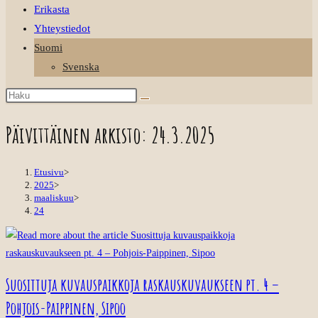
Erikasta
Yhteystiedot
Suomi
Svenska
Päivittäinen arkisto: 24.3.2025
Etusivu
>
2025
>
maaliskuu
>
24
Suosittuja kuvauspaikkoja raskauskuvaukseen pt. 4 –
Pohjois-Paippinen, Sipoo