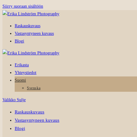
Siirry suoraan sisältöön
Raskauskuvaus
Vastasyntyneen kuvaus
Blogi
Erikasta
Yhteystiedot
Suomi
Svenska
Valikko
Sulje
Raskauskuvaus
Vastasyntyneen kuvaus
Blogi