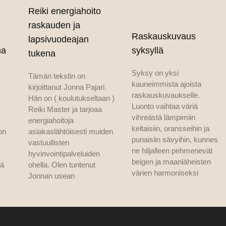
Reiki energiahoito
raskauden ja
Raskauskuvaus
lapsivuodeajan
na
syksyllä
tukena
Syksy on yksi
Tämän tekstin on
kauneimmista ajoista
kirjoittanut Jonna Pajari.
raskauskuvaukselle.
Hän on ( koulutukseltaan )
Luonto vaihtaa väriä
Reiki Master ja tarjoaa
vihreästä lämpimiin
energiahoitoja
keltaisiin, oransseihin ja
on
asiakaslähtöisesti muiden
punaisiin sävyihin, kunnes
vastuullisten
ne hiljalleen pehmenevät
hyvinvointipalveluiden
beigen ja maanläheisten
lä
ohella. Olen tuntenut
värien harmoniseksi
Jonnan usean