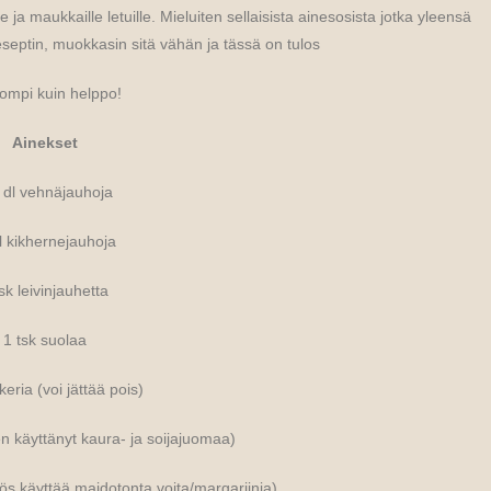
 ja maukkaille letuille. Mieluiten sellaisista ainesosista jotka yleensä
eseptin, muokkasin sitä vähän ja tässä on tulos
ompi kuin helppo!
Ainekset
 dl vehnäjauhoja
l kikhernejauhoja
sk leivinjauhetta
1 tsk suolaa
keria (voi jättää pois)
n käyttänyt kaura- ja soijajuomaa)
ös käyttää maidotonta voita/margariinia)