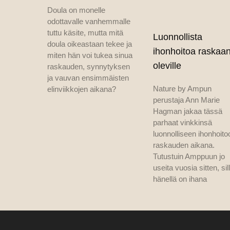
Doula on monelle
odottavalle vanhemmalle
tuttu käsite, mutta mitä
Luonnollista
doula oikeastaan tekee ja
ihonhoitoa raskaa
miten hän voi tukea sinua
oleville
raskauden, synnytyksen
ja vauvan ensimmäisten
Nature by Ampun
elinviikkojen aikana?
perustaja Ann Marie
Hagman jakaa tässä
parhaat vinkkinsä
luonnolliseen ihonhoito
raskauden aikana.
Tutustuin Amppuun jo
useita vuosia sitten, sil
hänellä on ihana