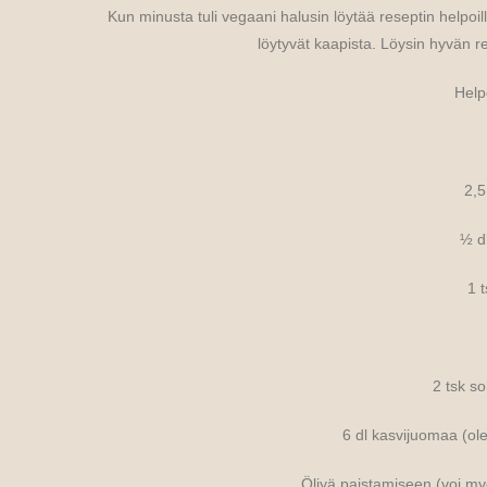
Kun minusta tuli vegaani halusin löytää reseptin helpoille
löytyvät kaapista. Löysin hyvän r
Help
2,5
½ d
1 t
2 tsk so
6 dl kasvijuomaa (ole
Öljyä paistamiseen (voi my