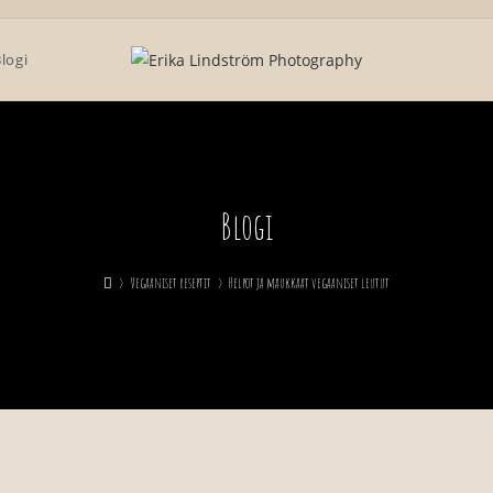
logi
Blogi
>
Vegaaniset reseptit
>
Helpot ja maukkaat vegaaniset leutut