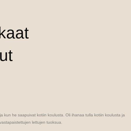
kaat
ut
uja kun he saapuivat kotiin koulusta. Oli ihanaa tulla kotiin koulusta ja
astapaistettujen lettujen tuoksua.