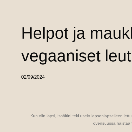
Helpot ja mauk
vegaaniset leut
02/09/2024
Kun olin lapsi, isoäitini teki usein lapsenlapselleen lett
ovensuussa haistaa v