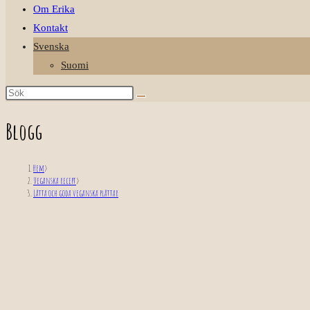
Om Erika
Kontakt
Svenska
Suomi
Blogg
Hem
>
Veganska recept
>
Lätta och goda veganska plättar