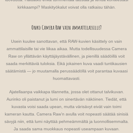
kirkkaampi? Maskityökalut voivat olla ratkaisu tähän.
Onko Camera Raw vain ammattilaisille?
Usein kuulee sanottavan, että RAW-kuvien käsittely on vain
ammattilaisille tai vie liikaa aikaa. Mutta todellisuudessa Camera
Raw on yllättävän käyttäjäystävällinen, ja pienillä säädöillä voit
saada merkittäviä tuloksia. Eikä jokainen kuva vaadi tuntikausien
säätämistä — jo muutamalla perussäädöllä voit parantaa kuvaasi
huomattavasti.
Ajatellaanpa vaikkapa tilannetta, jossa olet ottanut talvikuvan.
Aurinko oli paistanut ja lumi on sinertävän näköinen. Tiedät, että
kuvasta voisi saada upean, mutta värisävyt eivät vain toimi
kameran kautta. Camera Raw’n avulla voit nopeasti säätää sinisiä
sävyjä niin, että lumi näyttää pehmeämmältä ja luonnollisemmalta.
Ja saada sama muokkaus nopeasti useampaan kuvaan.