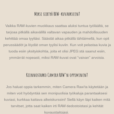
Miksi siirtyä RAW-kuvaukseen?
Vaikka RAW-kuvien muokkaus saattaa aluksi tuntua työläältä, se
tarjoaa pitkällä aikavälillä valtavan vapauden ja mahdollisuuden
kehittää omaa tyyliäsi. Säästät aikaa pitkällä tähtäimellä, kun opit
perussäädöt ja löydät oman tyylisi kuviin. Kun voit pelastaa kuvia ja
tuoda esiin yksityiskohtia, joita et olisi JPEG:stä saanut esiin,
ymmärrät nopeasti, miksi RAW-kuvat ovat “vaivan” arvoisia.
Kiinnostaako Camera RAW’n oppiminen?
Jos haluat oppia tarkemmin, miten Camera Raw’ta käytetään ja
miten voit hyödyntää sen monipuolisia työkaluja parantaaksesi
kuviasi, kurkkaa kattava alkeiskurssini! Siellä käyn läpi kaiken mitä
tarvitset, jotta saat kaiken irti RAW-tiedostoistasi ja kehität
kuvaustaitojasi.