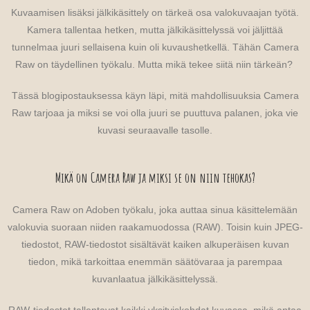
Kuvaamisen lisäksi jälkikäsittely on tärkeä osa valokuvaajan työtä.
Kamera tallentaa hetken, mutta jälkikäsittelyssä voi jäljittää
tunnelmaa juuri sellaisena kuin oli kuvaushetkellä. Tähän Camera
Raw on täydellinen työkalu. Mutta mikä tekee siitä niin tärkeän?
Tässä blogipostauksessa käyn läpi, mitä mahdollisuuksia Camera
Raw tarjoaa ja miksi se voi olla juuri se puuttuva palanen, joka vie
kuvasi seuraavalle tasolle.
Mikä on Camera Raw ja miksi se on niin tehokas?
Camera Raw on Adoben työkalu, joka auttaa sinua käsittelemään
valokuvia suoraan niiden raakamuodossa (RAW). Toisin kuin JPEG-
tiedostot, RAW-tiedostot sisältävät kaiken alkuperäisen kuvan
tiedon, mikä tarkoittaa enemmän säätövaraa ja parempaa
kuvanlaatua jälkikäsittelyssä.