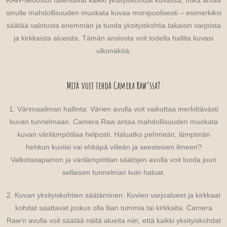
RAW-tiedostot tallentavat kaikki yksityiskohdat kuvassa, mikä antaa
sinulle mahdollisuuden muokata kuvaa monipuolisesti – esimerkiksi
säätää valotusta enemmän ja tuoda yksityiskohtia takaisin varjoista
ja kirkkaista alueista. Tämän ansiosta voit todella hallita kuvasi
ulkonäköä.
Mitä voit tehdä Camera Raw’ssa?
1. Värimaailman hallinta: Värien avulla voit vaikuttaa merkittävästi
kuvan tunnelmaan. Camera Raw antaa mahdollisuuden muokata
kuvan värilämpötilaa helposti. Haluatko pehmeän, lämpimän
hehkun kuviisi vai ehkäpä viileän ja seesteisen ilmeen?
Valkotasapainon ja värilämpötilan säätöjen avulla voit luoda juuri
sellaisen tunnelman kuin haluat.
2. Kuvan yksityiskohtien säätäminen: Kuvien varjoalueet ja kirkkaat
kohdat saattavat joskus olla liian tummia tai kirkkaita. Camera
Raw’n avulla voit säätää näitä alueita niin, että kaikki yksityiskohdat