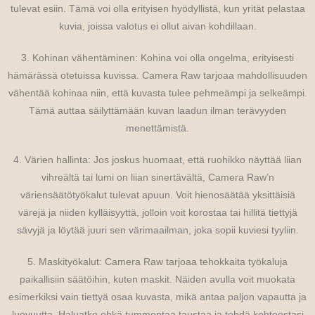
tulevat esiin. Tämä voi olla erityisen hyödyllistä, kun yrität pelastaa
kuvia, joissa valotus ei ollut aivan kohdillaan.
3. Kohinan vähentäminen: Kohina voi olla ongelma, erityisesti
hämärässä otetuissa kuvissa. Camera Raw tarjoaa mahdollisuuden
vähentää kohinaa niin, että kuvasta tulee pehmeämpi ja selkeämpi.
Tämä auttaa säilyttämään kuvan laadun ilman terävyyden
menettämistä.
4. Värien hallinta: Jos joskus huomaat, että ruohikko näyttää liian
vihreältä tai lumi on liian sinertävältä, Camera Raw’n
väriensäätötyökalut tulevat apuun. Voit hienosäätää yksittäisiä
värejä ja niiden kylläisyyttä, jolloin voit korostaa tai hillitä tiettyjä
sävyjä ja löytää juuri sen värimaailman, joka sopii kuviesi tyyliin.
5. Maskityökalut: Camera Raw tarjoaa tehokkaita työkaluja
paikallisiin säätöihin, kuten maskit. Näiden avulla voit muokata
esimerkiksi vain tiettyä osaa kuvasta, mikä antaa paljon vapautta ja
luovuutta. Haluatko ehkä tummentaa taustaa ja tehdä kohteestasi