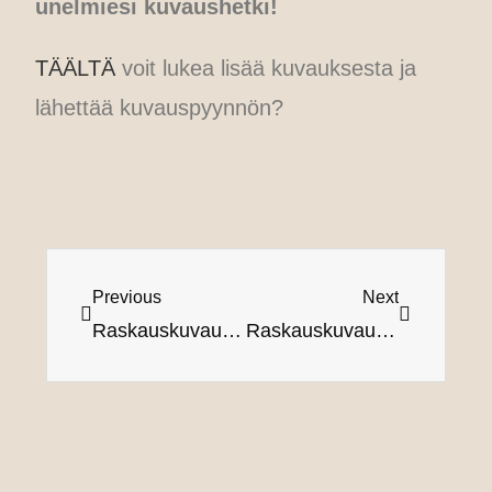
unelmiesi kuvaushetki!
TÄÄLTÄ
voit lukea lisää kuvauksesta ja
lähettää kuvauspyynnön?
Previous
Next
Raskauskuvaus: Unohtumaton kokemus elämäsi erityisimmästä hetkestä
Raskauskuvaus puolison kanssa