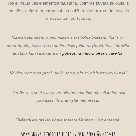
Jos ei halua vesielementtiä taustana, voimme kuvata kukkulalla
metsässä. Siellä on kauneinta kesällä, ruskan aikaan tai talvella
lumessa tai huurteessa.
Metsän reunasta löytyy toinen suosikkipaikoistani. Siellä on
omenapuita, joissa on matalia oksia jotka näyttävät tosi kauniilta
taustalla kun raskaana on
pukeutunut luonnollisiin väreihin
.
Vaikka metsä on pieni, siellä saa hyvin erilaisia raskauskuvia!
Tämän raskauskuvauksen aikana kuvattiin näissä kolmessa
paikassa Vanhankylänniemessä.
Neljästä eri raskauskuvauksesta Vanhankyläniemessä.
Raskauskuvaus toisella puolella Vanhankylänniemeä