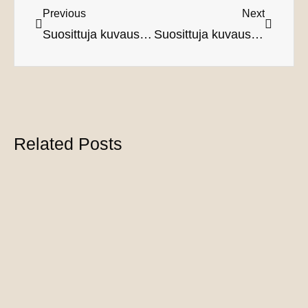
Previous
Next
Suosittuja kuvauspaikkoja raskauskuvaukseen pt. 2 – Kallalahti, Helsinki
Suosittuja kuvauspaikkoja raskauskuvaukseen pt. 4 – Pohjois-Paippinen, Sipoo
Related Posts