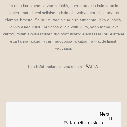
Ja aina kun katsot kuvaa seinällä, näet muutakin kuin kauniin
hetken, näet itsesi sellaisena kuin olit: vahva, kaunis ja täynnä
elämän ihmettä. Se muistuttaa sinua siitä tunteesta, joka ei häviä,
vaikka aikaa kuluu. Kuvassa ei ole vain kuva, vaan tarina joka
kertoo, miten ainutlaatuinen tuo odotushetki elämässäsi oli. Ajattelet
että tarina jatkuu nyt eri muodossa ja katsot rakkaudellisesti
vauvaasi.
Lue lisää raskauskuvauksesta
TÄÄLTÄ.
Next
Palautetta raskauskuvauksista