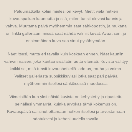
Paluumatkalla kotiin mielesi on kevyt. Mietit vielä hetken
kuvauspaikan kauneutta ja sitä, miten tunsit olevasi kaunis ja
vahva. Muutama päivä myöhemmin saat sähköpostin, ja mukana
on linkki galleriaan, missä saat nähdä valmiit kuvat. Avaat sen, ja
ensimmäinen kuva saa sinut pysähtymään.
Näet itsesi, mutta eri tavalla kuin koskaan ennen. Näet kauniin,
vahvan naisen, joka kantaa sisällään uutta elämää. Kuvista välittyy
kaikki se, mitä tunsit kuvaushetkellä: odotus, rauha ja voima.
Valitset galleriasta suosikkikuviasi jotka saat pari päivää
myöhemmin itsellesi sähköisessä muodossa.
Viimeistään kun yksi näistä kuvista on kehystetty ja ripustettu
seinällesi ymmärrät, kuinka arvokas tämä kokemus on.
Kuvauspäivä sai sinut ottamaan hetken itsellesi ja arvostamaan
odotuksesi ja kehosi uudella tavalla.