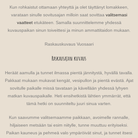
Kun rohkaistut ottamaan yhteyttä ja olet täyttänyt lomakkeen,
varataan sinulle sovitusajan milloin saat sovittaa
valitsemasi
vaatteet
etukäteen. Samalla suunnittelemme yhdessä
kuvauspaikan sinun toiveittesi ja minun ammattitaidon mukaan.
Raskauskuvaus Vuosaari
Raskausajan kuvaus
Heräät aamulla ja tunnet ilmassa pientä jännitystä, hyvällä tavalla.
Pakkaat mukaan mukavat kengät, vesipullon ja pientä evästä. Ajat
sovitulle paikalle missä tavataan ja kävellään yhdessä lyhyen
matkan kuvauspaikalle. Heti ensihetkistä lähtien ymmärrät, että
tämä hetki on suunniteltu juuri sinua varten.
Kun saavumme valitsemaamme paikkaan, avoimelle rannalle,
hiljaiseen metsään tai esim niitylle, tunne muuttuu erityiseksi.
Paikan kauneus ja pehmeä valo ympäröivät sinut, ja tunnet itsesi