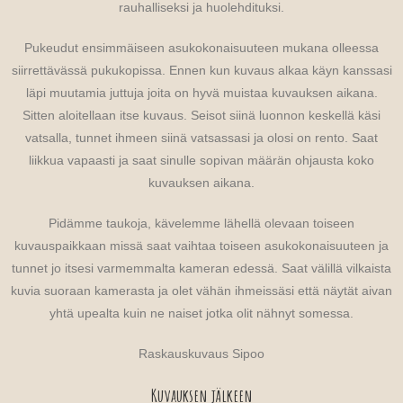
rauhalliseksi ja huolehdituksi.
Pukeudut ensimmäiseen asukokonaisuuteen mukana olleessa
siirrettävässä pukukopissa. Ennen kun kuvaus alkaa käyn kanssasi
läpi muutamia juttuja joita on hyvä muistaa kuvauksen aikana.
Sitten aloitellaan itse kuvaus. Seisot siinä luonnon keskellä käsi
vatsalla, tunnet ihmeen siinä vatsassasi ja olosi on rento. Saat
liikkua vapaasti ja saat sinulle sopivan määrän ohjausta koko
kuvauksen aikana.
Pidämme taukoja, kävelemme lähellä olevaan toiseen
kuvauspaikkaan missä saat vaihtaa toiseen asukokonaisuuteen ja
tunnet jo itsesi varmemmalta kameran edessä. Saat välillä vilkaista
kuvia suoraan kamerasta ja olet vähän ihmeissäsi että näytät aivan
yhtä upealta kuin ne naiset jotka olit nähnyt somessa.
Raskauskuvaus Sipoo
Kuvauksen jälkeen