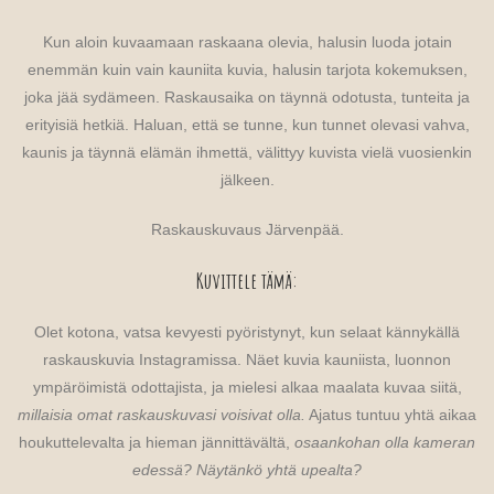
Kun aloin kuvaamaan raskaana olevia, halusin luoda jotain
enemmän kuin vain kauniita kuvia, halusin tarjota kokemuksen,
joka jää sydämeen. Raskausaika on täynnä odotusta, tunteita ja
erityisiä hetkiä. Haluan, että se tunne, kun tunnet olevasi vahva,
kaunis ja täynnä elämän ihmettä, välittyy kuvista vielä vuosienkin
jälkeen.
Raskauskuvaus Järvenpää.
Kuvittele tämä:
Olet kotona, vatsa kevyesti pyöristynyt, kun selaat kännykällä
raskauskuvia Instagramissa. Näet kuvia kauniista, luonnon
ympäröimistä odottajista, ja mielesi alkaa maalata kuvaa siitä,
millaisia omat raskauskuvasi voisivat olla.
Ajatus tuntuu yhtä aikaa
houkuttelevalta ja hieman jännittävältä,
osaankohan olla kameran
edessä? Näytänkö yhtä upealta?