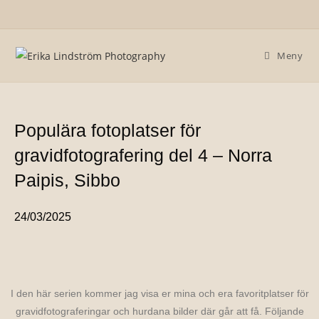
Meny
Populära fotoplatser för
gravidfotografering del 4 – Norra
Paipis, Sibbo
24/03/2025
I den här serien kommer jag visa er mina och era favoritplatser för
gravidfotograferingar och hurdana bilder där går att få. Följande