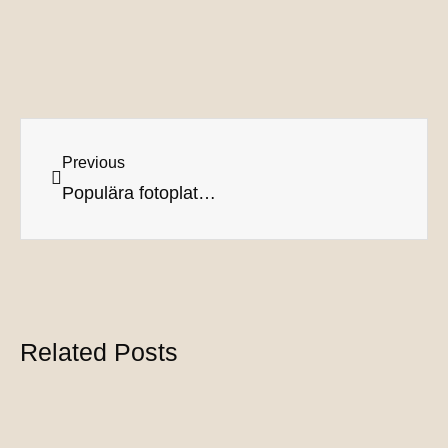
Previous
Populära fotoplatser för gravidfotografering del 3, Vanhankylänniemi, Träskända
Related Posts