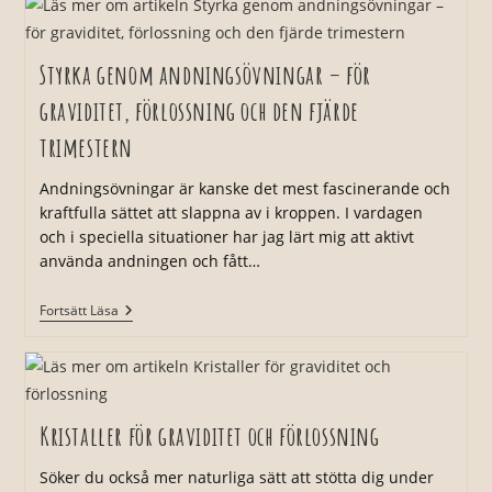
Röst
För
Graviditeten,
Förlossningen
Styrka genom andningsövningar – för
Och
Bebistiden
graviditet, förlossning och den fjärde
trimestern
Andningsövningar är kanske det mest fascinerande och
kraftfulla sättet att slappna av i kroppen. I vardagen
och i speciella situationer har jag lärt mig att aktivt
använda andningen och fått…
Styrka
Fortsätt Läsa
Genom
Andningsövningar
–
För
Graviditet,
Förlossning
Kristaller för graviditet och förlossning
Och
Den
Fjärde
Söker du också mer naturliga sätt att stötta dig under
Trimestern