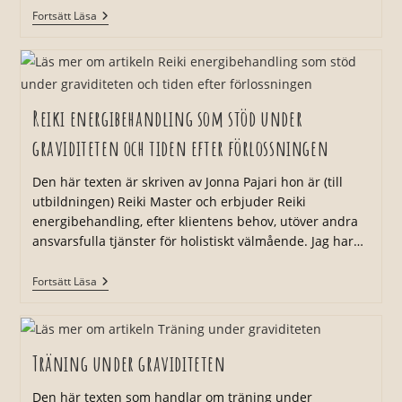
Naturlig
Fortsätt Läsa
Hudvård
För
Gravida
Reiki energibehandling som stöd under
graviditeten och tiden efter förlossningen
Den här texten är skriven av Jonna Pajari hon är (till
utbildningen) Reiki Master och erbjuder Reiki
energibehandling, efter klientens behov, utöver andra
ansvarsfulla tjänster för holistiskt välmående. Jag har…
Reiki
Fortsätt Läsa
Energibehandling
Som
Stöd
Under
Graviditeten
Träning under graviditeten
Och
Tiden
Efter
Den här texten som handlar om träning under